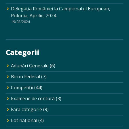
Delegația României la Campionatul European,
Polonia, Aprilie, 2024
19/03/2024
Categorii
Adunări Generale
(6)
Birou Federal
(7)
Competiții
(44)
Examene de centură
(3)
Fără categorie
(9)
Lot național
(4)