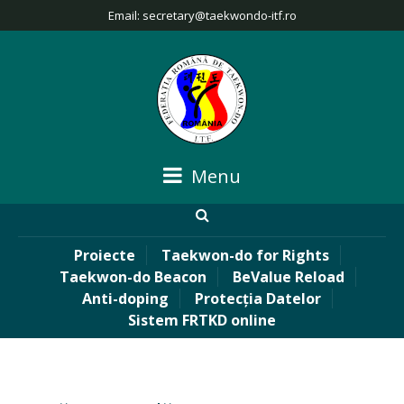
Email:
secretary@taekwondo-itf.ro
Menu
Proiecte
Taekwon-do for Rights
Taekwon-do Beacon
BeValue Reload
Anti-doping
Protecția Datelor
Sistem FRTKD online