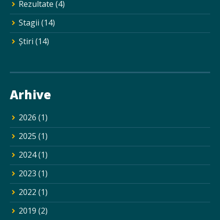
Rezultate
(4)
Stagii
(14)
Ştiri
(14)
Arhive
2026
(1)
2025
(1)
2024
(1)
2023
(1)
2022
(1)
2019
(2)