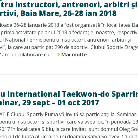
tru instructori, antrenori, arbitri și
rtivi, Baia Mare, 26-28 ian 2018
ioada 26-28 ianuarie 2018 a fost organizată în localitatea Ba
prima activitate pe anul 2018 a federației noastre, respectiv
ul Național Tehnic pentru instructori, antrenori, arbitri și
vi", la care au participat 290 de sportivi. Clubul Sportiv Drag
are, în colaborare cu ...
Mai multe
iu International Taekwon-do Sparri
inar, 29 sept – 01 oct 2017
ŢIE Clubul Sportiv Puma vă invită să participaţi la Seminar
pentru instructori şi sportivi, care va avea loc, în perioada 29
2017 în localitatea Sibiu, la care invitati sunt domnul Oleg S
enorul de lupta al Ucrainei) si doamna Katya Solovey, ( dubla