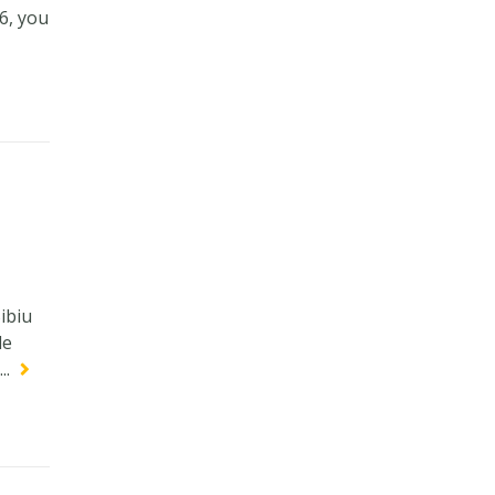
6, you
ibiu
le
..