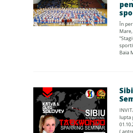
pen
spo
În per
Mare, 
"Stagi
sporti
Baia M
Sib
Sem
INVITA
lupta 
01.10.
( antr