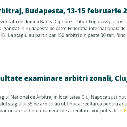
rbitraj, Budapesta, 13-15 februarie 
entata de domnii Banea Ciprian si Tibor Fogarassy, a fost
 organizat in Budapesta de catre Federatia Internationala de
La stagiu au participat 150 arbitri din peste 30 tari, fiind al
zultate examinare arbitri zonali, Clu
giul National de Arbitraj in localitatea Cluj Napoca sustinut
ul stagiului 55 de arbitri au obtinut acreditarea pentru anu
dar nu au sustinut examenul de acreditare, vor putea fi ...