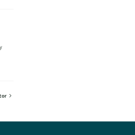
y
tor