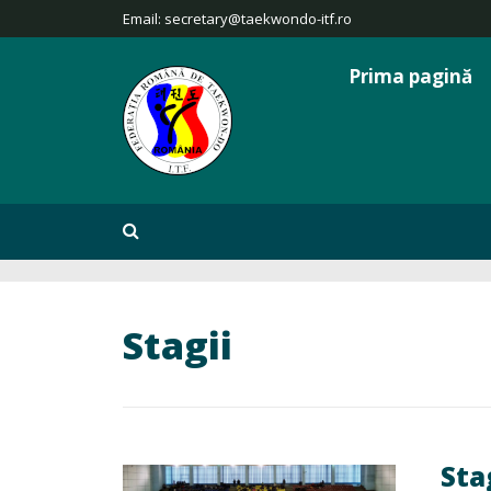
Email:
secretary@taekwondo-itf.ro
Prima pagină
Stagii
Sta