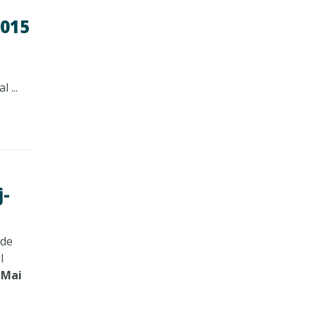
2015
 ...
j-
 de
l
Mai