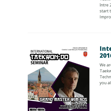
între 
start
Improv
Int
201
We are
Taekw
Techn
you al