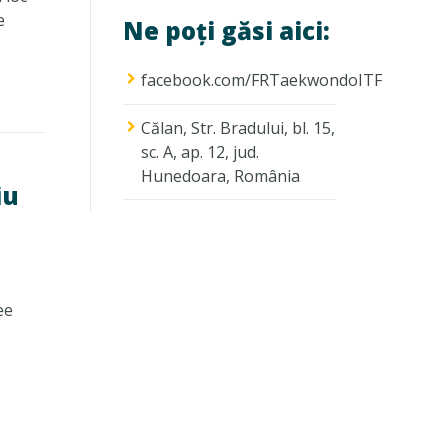
e
Ne poți găsi aici:
facebook.com/FRTaekwondoITF
Călan, Str. Bradului, bl. 15,
sc. A, ap. 12, jud.
Hunedoara, România
iu
ee