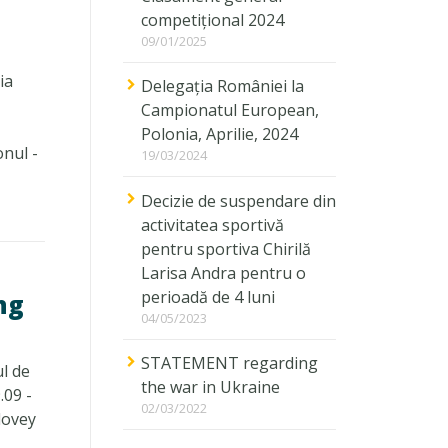
competițional 2024
09/01/2025
ia
Delegația României la
Campionatul European,
Polonia, Aprilie, 2024
onul -
19/03/2024
Decizie de suspendare din
activitatea sportivă
pentru sportiva Chirilă
Larisa Andra pentru o
perioadă de 4 luni
ng
04/05/2023
STATEMENT regarding
ul de
the war in Ukraine
.09 -
02/03/2022
olovey