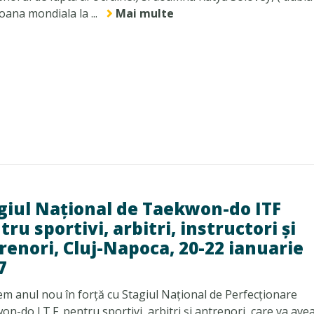
ana mondiala la ...
Mai multe
giul Național de Taekwon-do ITF
tru sportivi, arbitri, instructori și
renori, Cluj-Napoca, 20-22 ianuarie
7
m anul nou în forță cu Stagiul Național de Perfecționare
n-do I.T.F. pentru sportivi, arbitri și antrenori, care va avea