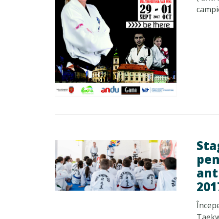
campio
Sta
pen
ant
201
Începe
Taekwo