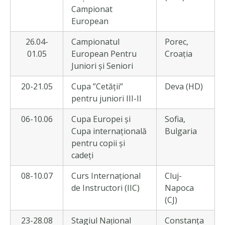
Campionat
European
26.04-
Campionatul
Porec,
01.05
European Pentru
Croația
Juniori și Seniori
20-21.05
Cupa ”Cetății”
Deva (HD)
pentru juniori III-II
06-10.06
Cupa Europei și
Sofia,
Cupa internațională
Bulgaria
pentru copii și
cadeți
08-10.07
Curs Internațional
Cluj-
de Instructori (IIC)
Napoca
(CJ)
23-28.08
Stagiul Național
Constanța