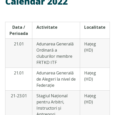
Calendar 2022
Data /
Activitate
Localitate
Perioada
21.01
Adunarea Generală
Hațeg
Ordinară a
(HD)
cluburilor membre
FRTKD ITF
21.01
Adunarea Generală
Hațeg
de Alegeri la nivel de
(HD)
Federație
21-23.01
Stagiul Național
Hațeg
pentru Arbitri,
(HD)
Instructori și
Antrenori