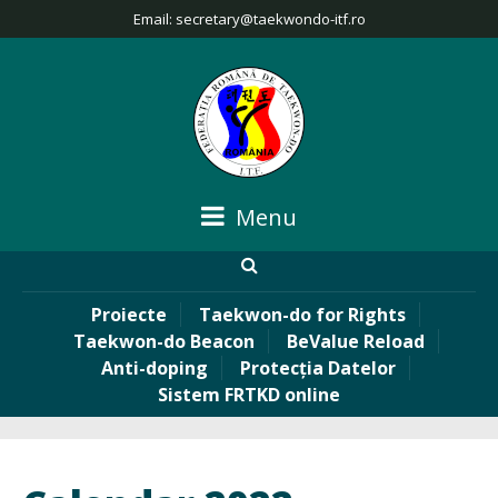
Email:
secretary@taekwondo-itf.ro
Menu
Proiecte
Taekwon-do for Rights
Taekwon-do Beacon
BeValue Reload
Anti-doping
Protecția Datelor
Sistem FRTKD online