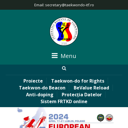
Email:
secretary@taekwondo-itf.ro
Menu
Proiecte
Taekwon-do for Rights
Taekwon-do Beacon
BeValue Reload
Anti-doping
Protecția Datelor
Sistem FRTKD online