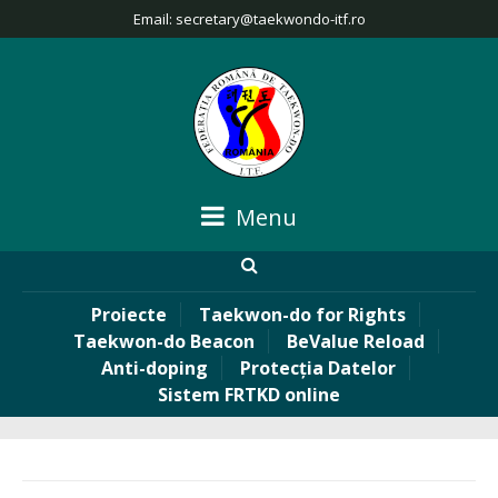
Email:
secretary@taekwondo-itf.ro
Menu
Proiecte
Taekwon-do for Rights
Taekwon-do Beacon
BeValue Reload
Anti-doping
Protecția Datelor
Sistem FRTKD online