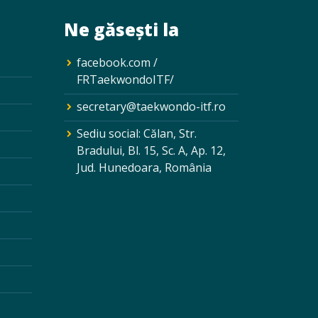
Ne găsești la
facebook.com /
FRTaekwondoITF/
secretary@taekwondo-itf.ro
Sediu social: Călan, Str.
Bradului, Bl. 15, Sc. A, Ap. 12,
Jud. Hunedoara, România