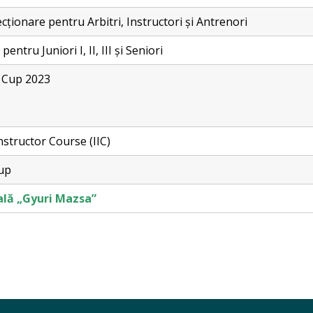
cționare pentru Arbitri, Instructori și Antrenori
ntru Juniori I, II, III și Seniori
 Cup 2023
nstructor Course (IIC)
up
lă „Gyuri Mazsa”