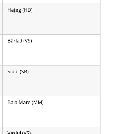
Hațeg (HD)
Bârlad (VS)
Sibiu (SB)
Baia Mare (MM)
Vaslui (VS)