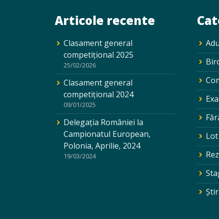
Articole recente
Cat
Clasament general
Adu
competițional 2025
Bir
25/02/2026
Com
Clasament general
competițional 2024
Exa
09/01/2025
Făr
Delegația României la
Campionatul European,
Lot
Polonia, Aprilie, 2024
Rez
19/03/2024
Sta
Ştir