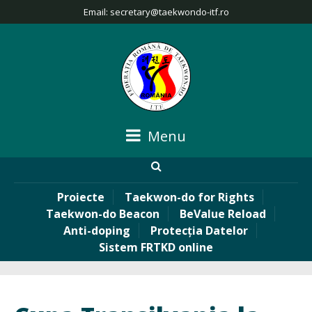
Email:
secretary@taekwondo-itf.ro
Menu
Proiecte
Taekwon-do for Rights
Taekwon-do Beacon
BeValue Reload
Anti-doping
Protecția Datelor
Sistem FRTKD online