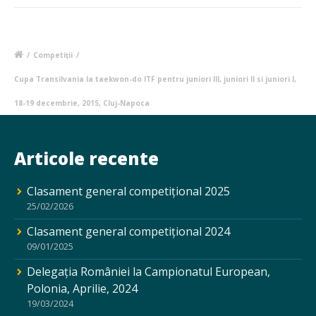
/
Competiții
/
Cupa Transilvania la taekwon-do ITF pentru juniori III, juniori II si juniori I,
18-19 decembrie, 2015, Cluj-Napoca
Articole recente
Clasament general competițional 2025
25/02/2026
Clasament general competițional 2024
09/01/2025
Delegația României la Campionatul European,
Polonia, Aprilie, 2024
19/03/2024