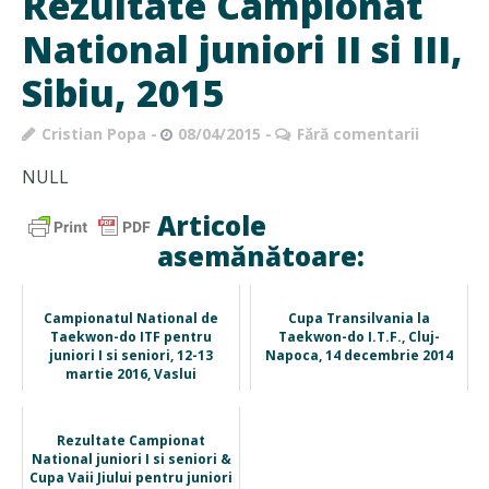
Rezultate Campionat
National juniori II si III,
Sibiu, 2015
Cristian Popa
08/04/2015
Fără comentarii
NULL
Articole
asemănătoare:
Campionatul National de
Cupa Transilvania la
Taekwon-do ITF pentru
Taekwon-do I.T.F., Cluj-
juniori I si seniori, 12-13
Napoca, 14 decembrie 2014
martie 2016, Vaslui
Rezultate Campionat
National juniori I si seniori &
Cupa Vaii Jiului pentru juniori