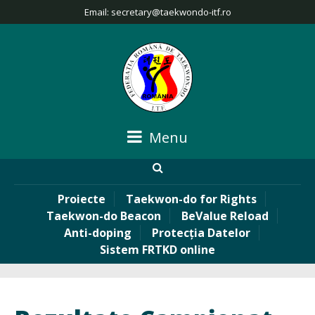
Email:
secretary@taekwondo-itf.ro
Menu
Proiecte
Taekwon-do for Rights
Taekwon-do Beacon
BeValue Reload
Anti-doping
Protecția Datelor
Sistem FRTKD online