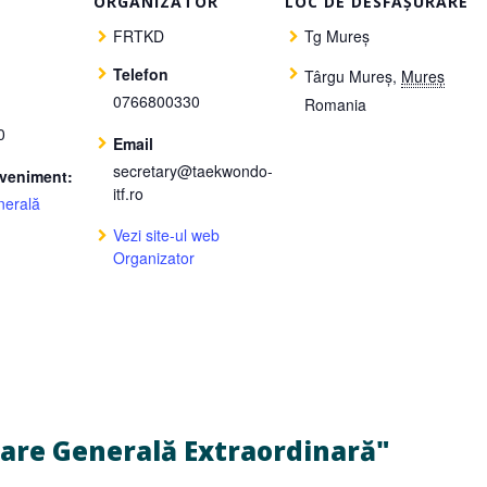
ORGANIZATOR
LOC DE DESFĂȘURARE
FRTKD
Tg Mureș
Telefon
Târgu Mureș
,
Mureș
0766800330
Romania
0
Email
secretary@taekwondo-
Eveniment:
itf.ro
nerală
Vezi site-ul web
Organizator
nare Generală Extraordinară"