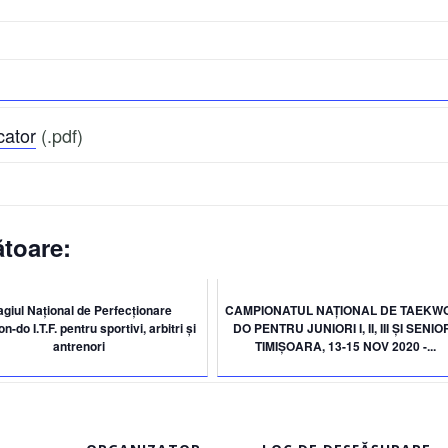
cator
(.pdf)
toare:
agiul Național de Perfecționare
CAMPIONATUL NAȚIONAL DE TAEKW
-do I.T.F. pentru sportivi, arbitri și
DO PENTRU JUNIORI I, II, III ȘI SENIOR
antrenori
TIMIȘOARA, 13-15 NOV 2020 -...