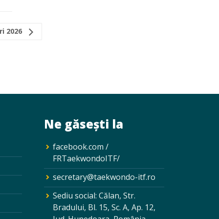
ri 2026
Ne găsești la
facebook.com /
FRTaekwondoITF/
secretary@taekwondo-itf.ro
Sediu social: Călan, Str.
Bradului, Bl. 15, Sc. A, Ap. 12,