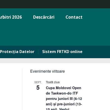
rbitri 2026
Descărcări
Contact
Protecția Datelor
Sistem FRTKD online
Evenimente viitoare
Toată ziua
SEPT.
5
Cupa Moldovei Open
de Taekwon-do ITF
pentru juniori III (6-12
ani) și pre-juniori (13-
15 ani), Vaslui,