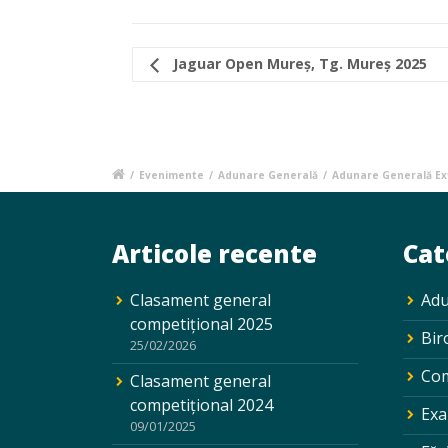
Jaguar Open Mureș, Tg. Mureș 2025
/
Evenimente
/
Adunare Generală
/
Adunare Generală Ex
Articole recente
Cat
Clasament general
Adu
competițional 2025
Bir
25/02/2026
Com
Clasament general
competițional 2024
Exa
09/01/2025