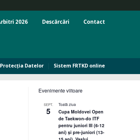
rbitri 2026
Descărcări
Contact
Protecția Datelor
Sistem FRTKD online
Evenimente viitoare
Toată ziua
SEPT.
5
Cupa Moldovei Open
de Taekwon-do ITF
pentru juniori III (6-12
ani) și pre-juniori (13-
15 ani), Vaslui,