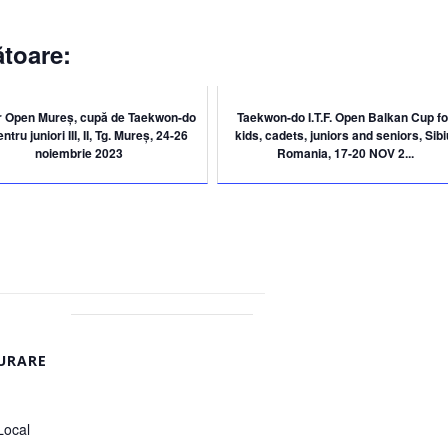
toare:
 Open Mureș, cupă de Taekwon-do
Taekwon-do I.T.F. Open Balkan Cup fo
ntru juniori III, II, Tg. Mureș, 24-26
kids, cadets, juniors and seniors, Sibi
noiembrie 2023
Romania, 17-20 NOV 2...
URARE
Local