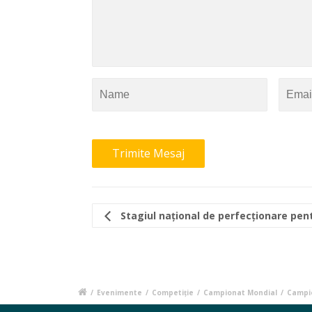
Stagiul național de perfecționare pent
/
Evenimente
/
Competiție
/
Campionat Mondial
/
Campio