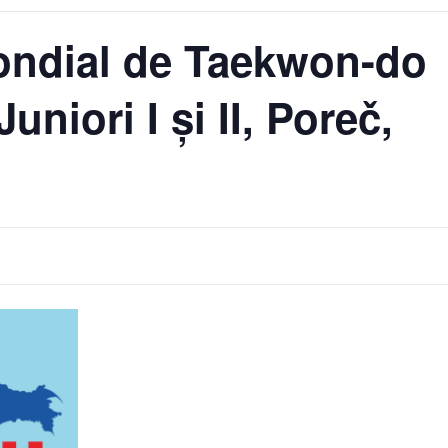
ndial de Taekwon-do
uniori I și II, Poreč,