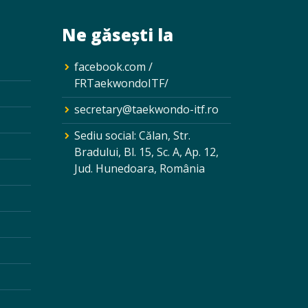
Ne găsești la
facebook.com /
FRTaekwondoITF/
secretary@taekwondo-itf.ro
Sediu social: Călan, Str.
Bradului, Bl. 15, Sc. A, Ap. 12,
Jud. Hunedoara, România