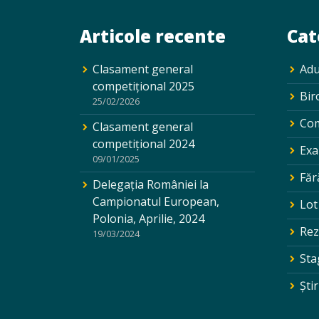
Articole recente
Cat
Clasament general
Adu
competițional 2025
Bir
25/02/2026
Com
Clasament general
competițional 2024
Exa
09/01/2025
Făr
Delegația României la
Campionatul European,
Lot
Polonia, Aprilie, 2024
Rez
19/03/2024
Sta
Ştir