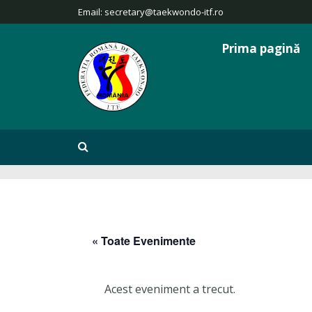
Email:
secretary@taekwondo-itf.ro
Prima pagină
« Toate Evenimente
Acest eveniment a trecut.