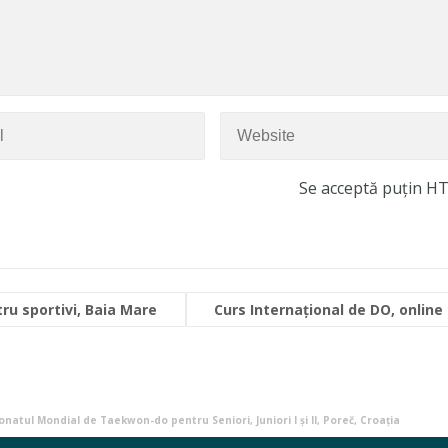
Se acceptă puțin H
ru sportivi, Baia Mare
Curs Internațional de DO, online
natul Mondial de Taekwon-do pentru Seniori, Juniori I și II, Poreč, Croația