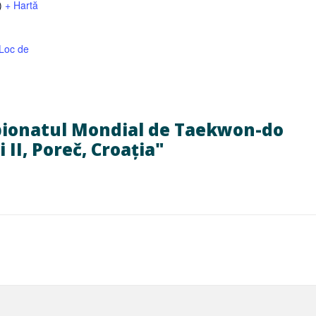
)
+ Hartă
 Loc de
pionatul Mondial de Taekwon-do
i II, Poreč, Croația"