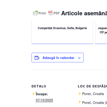
Articole asemănă
Competiție Erasmus, Sofia, Bulgaria
Jaguar
ITF pe
Adaugă în calendar
DETALII
LOC DE DESFĂȘ
Porec, Croatia
Începe:
07/10/2025
Poreč
,
Croatia (