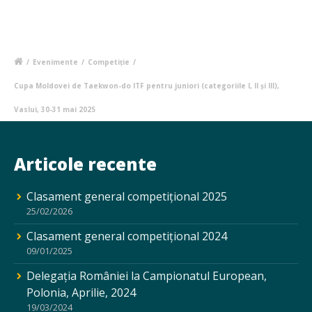
/
Evenimente
/
Competiție
/
Cupa Moldovei de Taekwon-do ITF pentru juniori (categoriile I, II și III),
Vaslui, 30-31 mai 2025
Articole recente
Clasament general competițional 2025
25/02/2026
Clasament general competițional 2024
09/01/2025
Delegația României la Campionatul European,
Polonia, Aprilie, 2024
19/03/2024