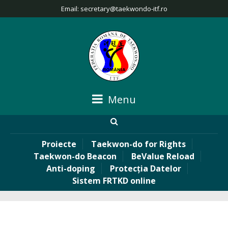
Email:
secretary@taekwondo-itf.ro
Menu
Proiecte
Taekwon-do for Rights
Taekwon-do Beacon
BeValue Reload
Anti-doping
Protecția Datelor
Sistem FRTKD online