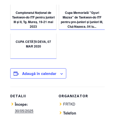
Campionatul Național de
Cupa Memorială "Gyuri
Taekwon-do ITF pentru juniori
Mazsa" de Taekwon-do ITF
III și II, Tg. Mureș, 19-21 mai
pentru pre-juniori și juniori III,
2023
Cluj-Napoca, 04 iu...
CUPA CETĂȚII DEVA, 07
MAR 2020
Adaugă în calendar
DETALII
ORGANIZATOR
FRTKD
Începe:
30/05/2025
Telefon