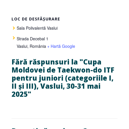
LOC DE DESFĂȘURARE
Sala Polivalentă Vaslui
Strada Decebal 1
Vaslui
,
România
+ Hartă Google
Fără răspunsuri la "Cupa
Moldovei de Taekwon-do ITF
pentru juniori (categoriile I,
II și III), Vaslui, 30-31 mai
2025"