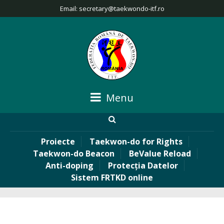
Email:
secretary@taekwondo-itf.ro
Menu
Proiecte
Taekwon-do for Rights
Taekwon-do Beacon
BeValue Reload
Anti-doping
Protecția Datelor
Sistem FRTKD online