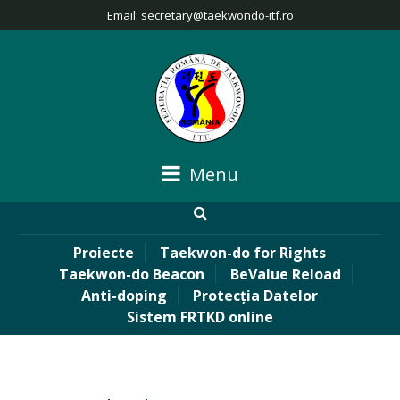
Email:
secretary@taekwondo-itf.ro
Menu
Proiecte
Taekwon-do for Rights
Taekwon-do Beacon
BeValue Reload
Anti-doping
Protecția Datelor
Sistem FRTKD online