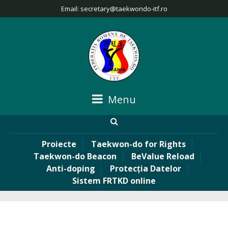
Email:
secretary@taekwondo-itf.ro
Menu
Proiecte
Taekwon-do for Rights
Taekwon-do Beacon
BeValue Reload
Anti-doping
Protecția Datelor
Sistem FRTKD online