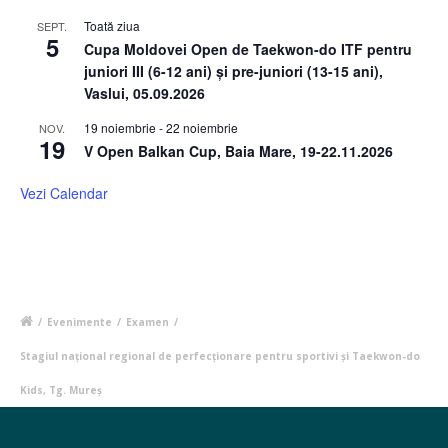
Toată ziua
SEPT.
5
Cupa Moldovei Open de Taekwon-do ITF pentru
juniori III (6-12 ani) și pre-juniori (13-15 ani),
Vaslui, 05.09.2026
19 noiembrie
-
22 noiembrie
NOV.
19
V Open Balkan Cup, Baia Mare, 19-22.11.2026
Vezi Calendar
/
Evenimente
/
Examen
/
Stagiul național regional de perfecționare pentru sportivi și Taekwon-do
Kids, Tg. Mureș