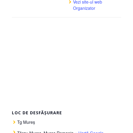
Vezi site-ul web
Organizator
LOC DE DESFĂȘURARE
Tg Mureș
Târgu Mureș
,
Mureș
Romania
+ Hartă Google